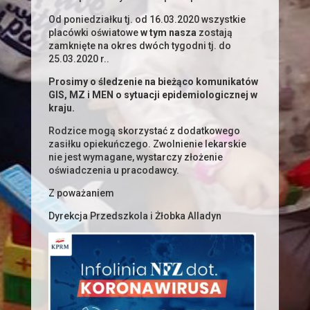
Od poniedziałku tj. od 16.03.2020 wszystkie
placówki oświatowe
w tym nasza
zostają
zamknięte na okres dwóch tygodni tj. do
25.03.2020 r..
Prosimy o śledzenie na bieżąco komunikatów
GIS, MZ i MEN o sytuacji epidemiologicznej w
kraju.
Rodzice mogą skorzystać z dodatkowego
zasiłku opiekuńczego. Zwolnienie lekarskie
nie jest wymagane, wystarczy złożenie
oświadczenia u pracodawcy.
Z poważaniem
Dyrekcja Przedszkola i Żłobka Alladyn