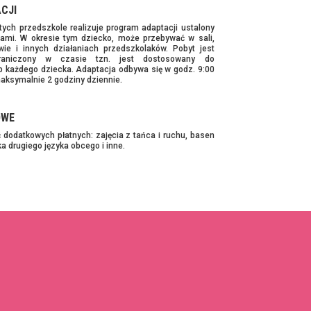
CJI
tych przedszkole realizuje program adaptacji ustalony
cami. W okresie tym dziecko, może przebywać w sali,
ie i innych działaniach przedszkolaków. Pobyt jest
graniczony w czasie tzn. jest dostosowany do
b każdego dziecka. Adaptacja odbywa się w godz. 9:00
maksymalnie 2 godziny dziennie.
OWE
 dodatkowych płatnych: zajęcia z tańca i ruchu, basen
a drugiego języka obcego i inne.