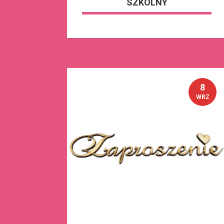
SZKOLNY
8
WRZ