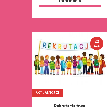
Informacja
22
CZE
AKTUALNOŚCI
czytaj dalej
Rekrutacja trwa!