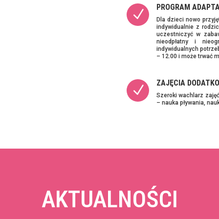
PROGRAM ADAPTA
N
Dla dzieci nowo przyję
indywidualnie z rodzi
uczestniczyć w zabaw
nieodpłatny i nieo
indywidualnych potrze
– 12.00 i może trwać 
ZAJĘCIA DODATK
N
Szeroki wachlarz zajęć
– nauka pływania, nauk
AKTUALNOŚCI