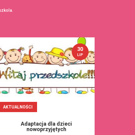
szkola.
30
LIP
AKTUALNOŚCI
czytaj dalej
Adaptacja dla dzieci
nowoprzyjętych