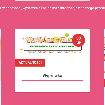
 wiadomości, wydarzenia i najnowsze informacje z naszego przed
30
LIP
AKTUALNOŚCI
czytaj dalej
Wyprawka