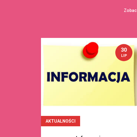
Zobacz
30
LIP
AKTUALNOŚCI
czytaj dalej