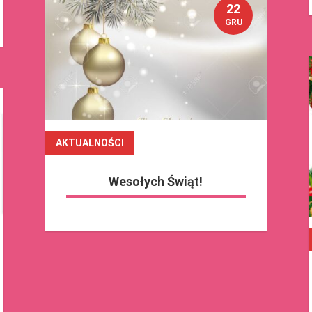
22
GRU
AKTUALNOŚCI
czytaj dalej
Wesołych Świąt!