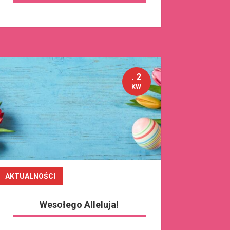
. 2
KW
AKTUALNOŚCI
czytaj dalej
Wesołego Alleluja!