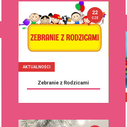
22
CZE
AKTUALNOŚCI
czytaj dalej
Zebranie z Rodzicami