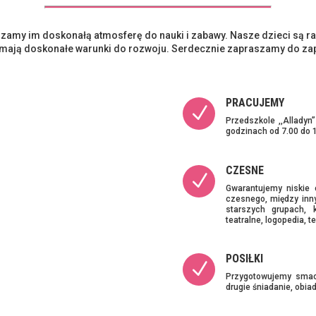
zamy im doskonałą atmosferę do nauki i zabawy. Nasze dzieci są ra
 mają doskonałe warunki do rozwoju. Serdecznie zapraszamy do zapo
PRACUJEMY
N
Przedszkole ,,Alladyn
godzinach od 7.00 do 1
CZESNE
N
Gwarantujemy niskie 
czesnego, między inny
starszych grupach, 
teatralne, logopedia, 
POSIŁKI
N
Przygotowujemy smacz
drugie śniadanie, obia