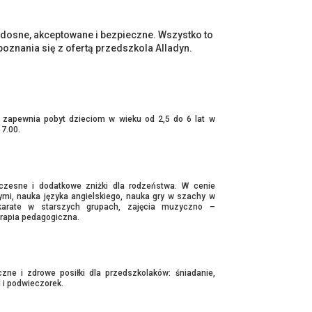
dosne, akceptowane i bezpieczne. Wszystko to
znania się z ofertą przedszkola Alladyn.
” zapewnia pobyt dzieciom w wieku od 2,5 do 6 lat w
7.00.
czesne i dodatkowe zniżki dla rodzeństwa. W cenie
mi, nauka języka angielskiego, nauka gry w szachy w
karate w starszych grupach, zajęcia muzyczno –
terapia pedagogiczna.
ne i zdrowe posiłki dla przedszkolaków: śniadanie,
d i podwieczorek.