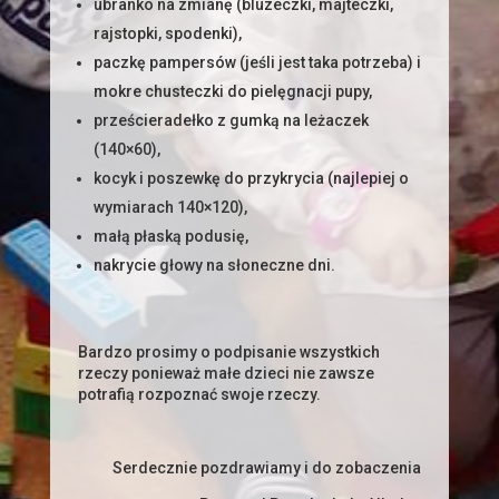
ubranko na zmianę (bluzeczki, majteczki,
rajstopki, spodenki),
paczkę pampersów (jeśli jest taka potrzeba) i
mokre chusteczki do pielęgnacji pupy,
prześcieradełko z gumką na leżaczek
(140×60),
kocyk i poszewkę do przykrycia (najlepiej o
wymiarach 140×120),
małą płaską podusię,
nakrycie głowy na słoneczne dni.
Bardzo prosimy o podpisanie wszystkich
rzeczy ponieważ małe dzieci nie zawsze
potrafią rozpoznać swoje rzeczy.
Serdecznie pozdrawiamy i do zobaczenia