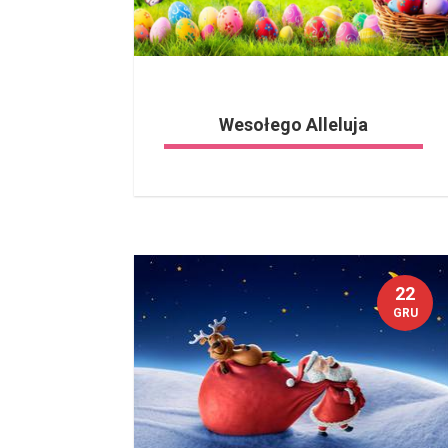
Wesołego Alleluja
22
GRU