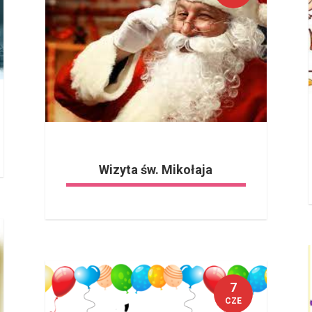
Wizyta św. Mikołaja
7
CZE