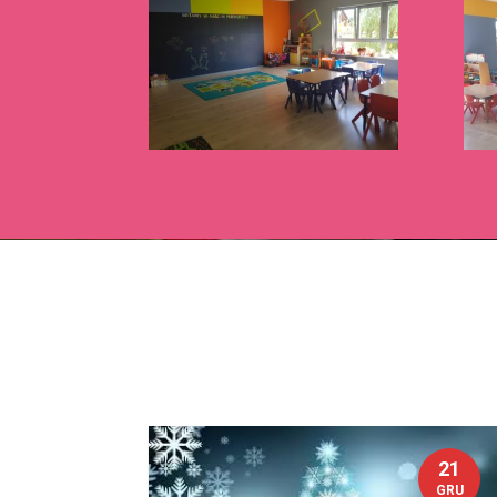
21
GRU