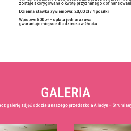
zostaje skorygowana o kwotę przyznanego dofinansowani
Dzienna stawka żywieniowa: 20,00 zł / 4 posiłki
Wpisowe
500 zł – opłata jednorazowa
gwarantuje miejsce dla dziecka w żłobku
GALERIA
cz galerię zdjęć oddziału naszego przedszkola Alladyn – Strumian