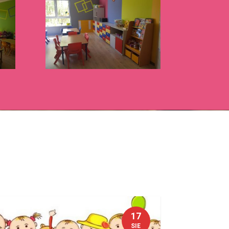
17
SIE