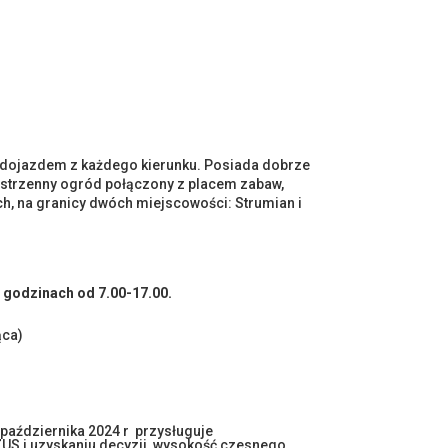
m dojazdem z każdego kierunku. Posiada dobrze
strzenny ogród połączony z placem zabaw,
h, na granicy dwóch miejscowości: Strumian i
w godzinach od 7.00-17.00.
ąca)
aździernika 2024 r przysługuje
US i uzyskaniu decyzji, wysokość czesnego