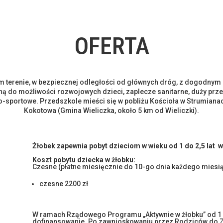
OFERTA
m terenie, w bezpiecznej odległości od głównych dróg, z dogodny
 do możliwości rozwojowych dzieci, zaplecze sanitarne, duży prze
o-sportowe. Przedszkole mieści się w pobliżu Kościoła w Strumianac
Kokotowa (Gmina Wieliczka, około 5 km od Wieliczki).
Żłobek zapewnia pobyt dzieciom w wieku od 1 do 2,5 lat 
Koszt pobytu dziecka w żłobku:
Czesne (płatne miesięcznie do 10-go dnia każdego miesi
czesne 2200 zł
W ramach Rządowego Programu „Aktywnie w żłobku” od 1 p
dofinansowanie. Po zawnioskowaniu przez Rodziców do Z