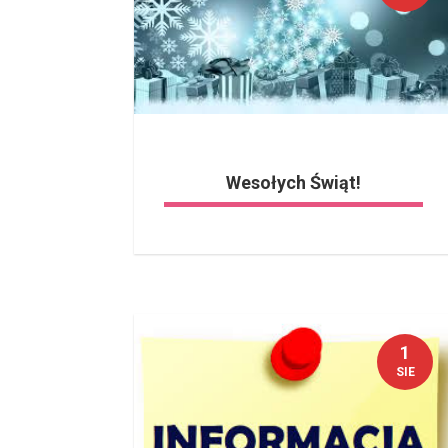
Wesołych Świąt!
1
SIE